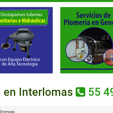
 en Interlomas
55 4
rlomas