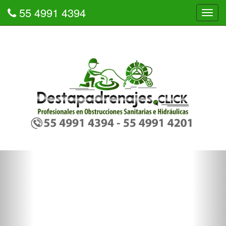
55 4991 4394
Tog
navi