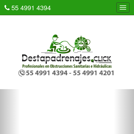
55 4991 4394
Tog
navi