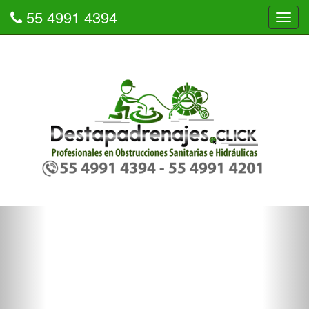
55 4991 4394
Tog
navi