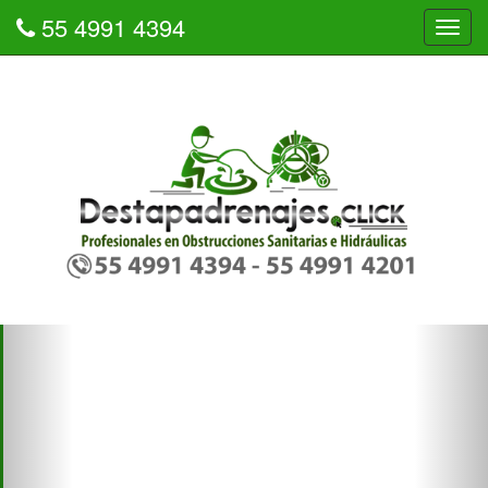
55 4991 4394
Tog
navi