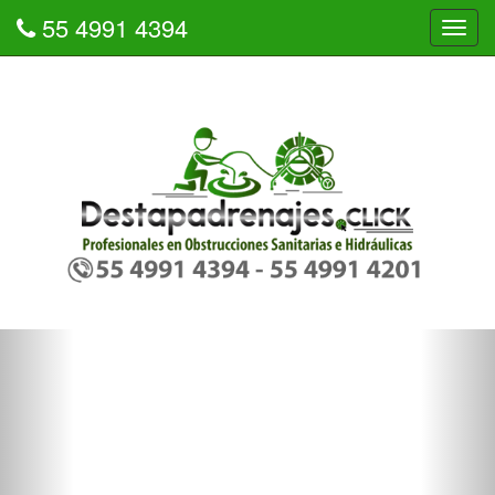
55 4991 4394
Tog
navi