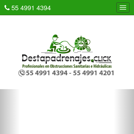
55 4991 4394
Tog
navi