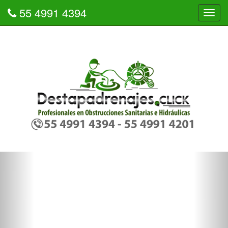
55 4991 4394
Tog
navi