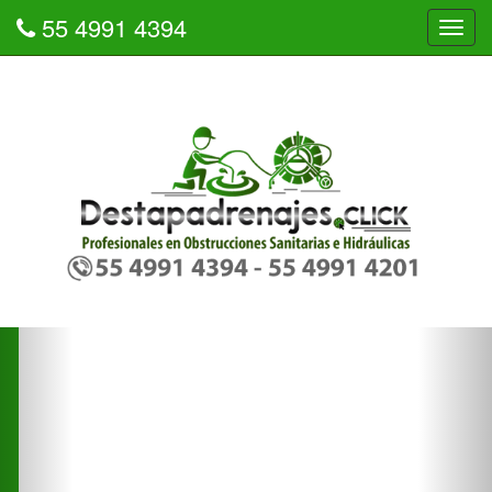
55 4991 4394
Tog
navi