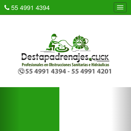
55 4991 4394
Tog
navi