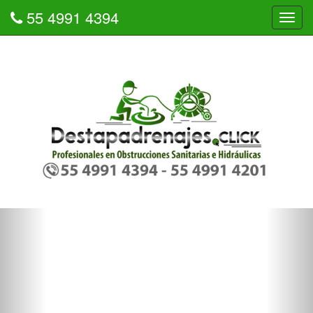
55 4991 4394
Tog
navi