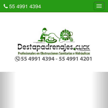
55 4991 4394
Tog
navi