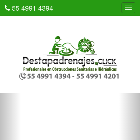
55 4991 4394
Tog
navi