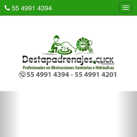
55 4991 4394
Tog
navi