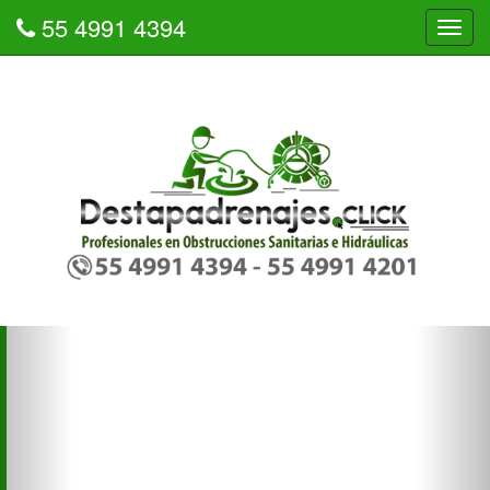
55 4991 4394
Tog
navi