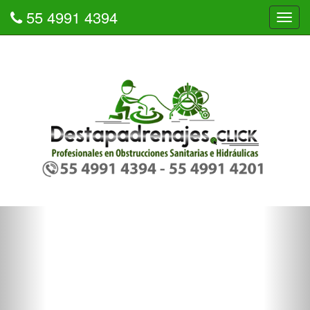
55 4991 4394
Tog
navi