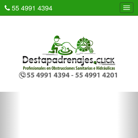
55 4991 4394
Tog
navi