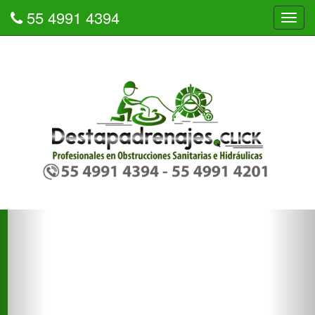
55 4991 4394
Tog
navi