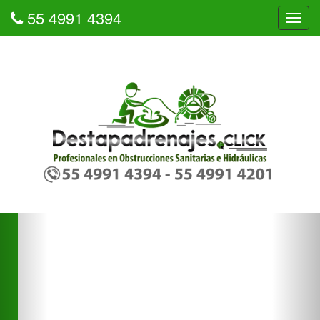
55 4991 4394
Tog
navi