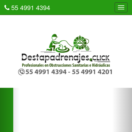
55 4991 4394
Tog
navi