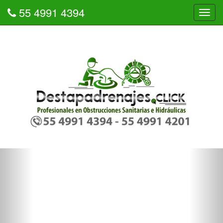
55 4991 4394
Tog
navi