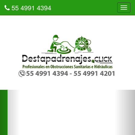
55 4991 4394
Tog
navi