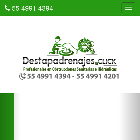
55 4991 4394
Tog
navi